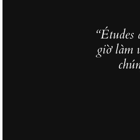
“Études 
giờ làm 
chún