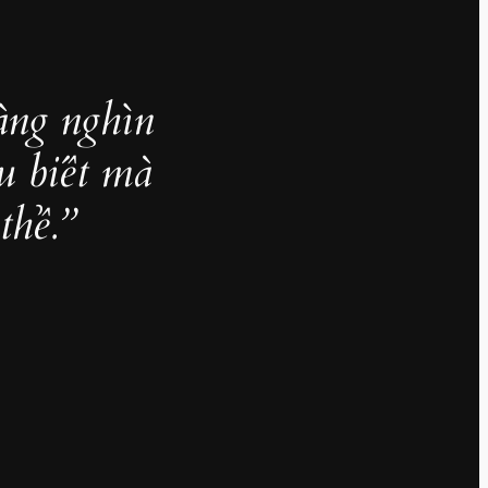
àng nghìn
u biết mà
thể.”