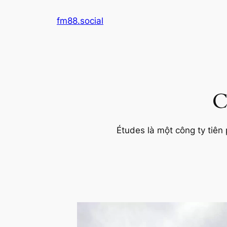
Chuyển
fm88.social
đến
phần
nội
dung
C
Études là một công ty tiên