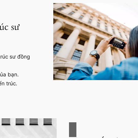
úc sư
trúc sư đồng
của bạn.
ến trúc.